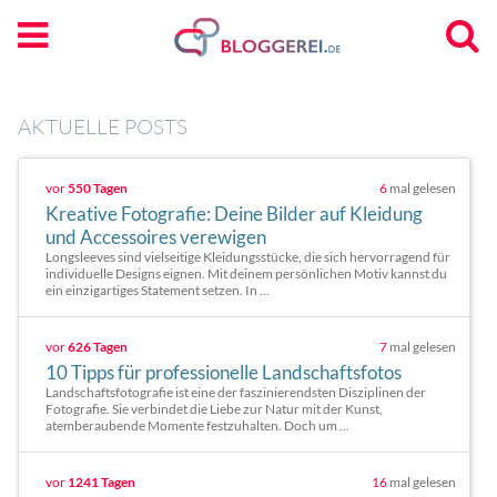
AKTUELLE POSTS
vor
550 Tagen
6
mal gelesen
Kreative Fotografie: Deine Bilder auf Kleidung
und Accessoires verewigen
Longsleeves sind vielseitige Kleidungsstücke, die sich hervorragend für
individuelle Designs eignen. Mit deinem persönlichen Motiv kannst du
ein einzigartiges Statement setzen. In ...
vor
626 Tagen
7
mal gelesen
10 Tipps für professionelle Landschaftsfotos
Landschaftsfotografie ist eine der faszinierendsten Disziplinen der
Fotografie. Sie verbindet die Liebe zur Natur mit der Kunst,
atemberaubende Momente festzuhalten. Doch um ...
vor
1241 Tagen
16
mal gelesen