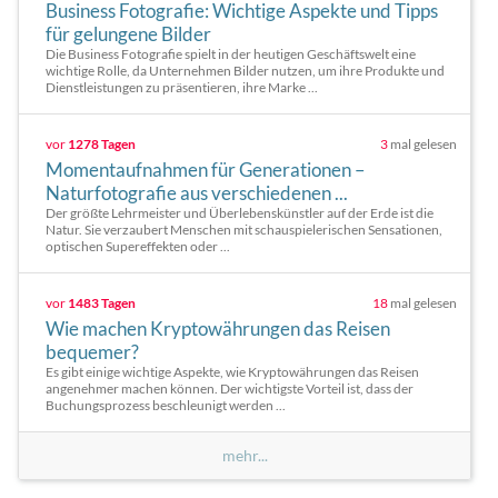
Business Fotografie: Wichtige Aspekte und Tipps
für gelungene Bilder
Die Business Fotografie spielt in der heutigen Geschäftswelt eine
wichtige Rolle, da Unternehmen Bilder nutzen, um ihre Produkte und
Dienstleistungen zu präsentieren, ihre Marke ...
vor
1278 Tagen
3
mal gelesen
Momentaufnahmen für Generationen –
Naturfotografie aus verschiedenen ...
Der größte Lehrmeister und Überlebenskünstler auf der Erde ist die
Natur. Sie verzaubert Menschen mit schauspielerischen Sensationen,
optischen Supereffekten oder ...
vor
1483 Tagen
18
mal gelesen
Wie machen Kryptowährungen das Reisen
bequemer?
Es gibt einige wichtige Aspekte, wie Kryptowährungen das Reisen
angenehmer machen können. Der wichtigste Vorteil ist, dass der
Buchungsprozess beschleunigt werden ...
mehr...