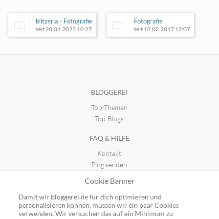
blitzeria - Fotografie
Fotografie
seit 20.01.2023 10:27
seit 10.02.2017 12:07
Rund um die Welt
Joesfotowelten
seit 14.01.2021 22:21
seit 29.05.2016 20:52
BLOGGEREI
Top-Themen
Top-Blogs
FAQ & HILFE
Kontakt
Ping senden
Publicon einbinden
Cookie Banner
GUTSCHEINE
Damit wir bloggerei.de für dich optimieren und
personalisieren können, müssen wir ein paar Cookies
Top-Gutscheine
verwenden. Wir versuchen das auf ein Minimum zu