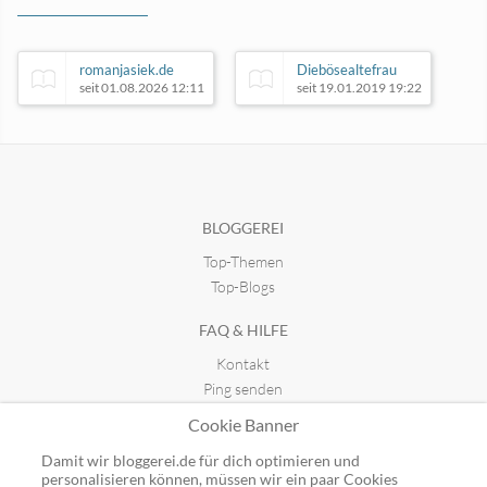
romanjasiek.de
Diebösealtefrau
seit 01.08.2026 12:11
seit 19.01.2019 19:22
Valerie Gerards Lifestyleblog
seit 24.03.2019 15:28
BLOGGEREI
Top-Themen
Ju loves An
seit 08.07.2015 10:03
Top-Blogs
FAQ & HILFE
Kontakt
Ping senden
Publicon einbinden
Cookie Banner
GUTSCHEINE
Damit wir bloggerei.de für dich optimieren und
personalisieren können, müssen wir ein paar Cookies