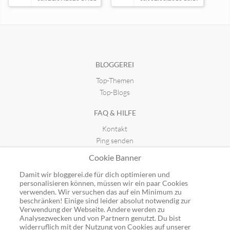
gamefinity
seit 20.06.2018 11:57
BLOGGEREI
Top-Themen
Savi-Trendblog Spielzeug Blog
seit 01.08.2012 10:44
Top-Blogs
FAQ & HILFE
Kontakt
Ping senden
Publicon einbinden
Cookie Banner
GUTSCHEINE
Damit wir bloggerei.de für dich optimieren und
personalisieren können, müssen wir ein paar Cookies
Top-Gutscheine
verwenden. Wir versuchen das auf ein Minimum zu
beschränken! Einige sind leider absolut notwendig zur
Alle Shops
Verwendung der Webseite. Andere werden zu
Analysezwecken und von Partnern genutzt. Du bist
widerruflich mit der Nutzung von Cookies auf unserer