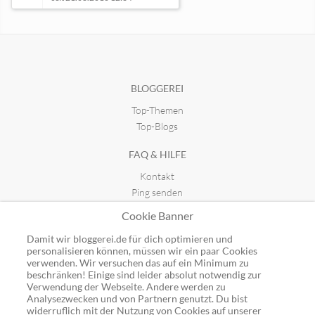
In-Security Blog
Pornosucht Besiegen
seit 21.01.2011 00:19
seit 12.03.2025 00:03
BLOGGEREI
Top-Themen
GlanzStil.de
seit 11.03.2024 19:14
Top-Blogs
FAQ & HILFE
Kontakt
Ping senden
Publicon einbinden
Cookie Banner
GUTSCHEINE
Damit wir bloggerei.de für dich optimieren und
personalisieren können, müssen wir ein paar Cookies
Top-Gutscheine
verwenden. Wir versuchen das auf ein Minimum zu
beschränken! Einige sind leider absolut notwendig zur
Alle Shops
Verwendung der Webseite. Andere werden zu
Analysezwecken und von Partnern genutzt. Du bist
widerruflich mit der Nutzung von Cookies auf unserer