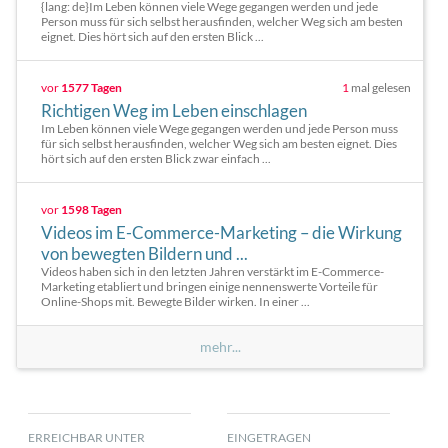
{lang: de}Im Leben können viele Wege gegangen werden und jede
Person muss für sich selbst herausfinden, welcher Weg sich am besten
eignet. Dies hört sich auf den ersten Blick ...
vor
1577 Tagen
1
mal gelesen
Richtigen Weg im Leben einschlagen
Im Leben können viele Wege gegangen werden und jede Person muss
für sich selbst herausfinden, welcher Weg sich am besten eignet. Dies
hört sich auf den ersten Blick zwar einfach ...
vor
1598 Tagen
Videos im E-Commerce-Marketing – die Wirkung
von bewegten Bildern und ...
Videos haben sich in den letzten Jahren verstärkt im E-Commerce-
Marketing etabliert und bringen einige nennenswerte Vorteile für
Online-Shops mit. Bewegte Bilder wirken. In einer ...
mehr...
ERREICHBAR UNTER
EINGETRAGEN