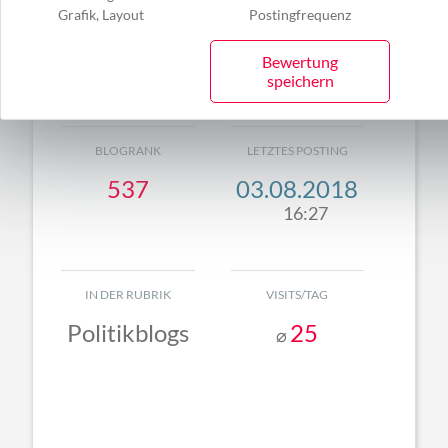
ERREICHBAR UNTER
EINGETRAGEN
Grafik, Layout
Postingfrequenz
http://guardianoft
04.01.2010
heblind.de/blog/
Bewertung
speichern
BLOGRANK
LETZTES POSTING
537
03.08.2018
16:27
IN DER RUBRIK
VISITS/TAG
Politikblogs
25
⌀