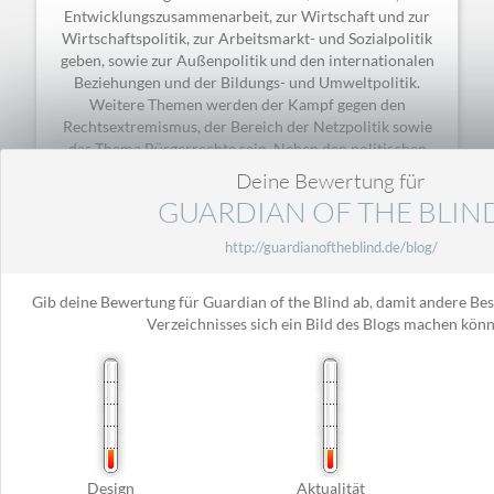
Entwicklungszusammenarbeit, zur Wirtschaft und zur
Wirtschaftspolitik, zur Arbeitsmarkt- und Sozialpolitik
geben, sowie zur Außenpolitik und den internationalen
Beziehungen und der Bildungs- und Umweltpolitik.
Weitere Themen werden der Kampf gegen den
Rechtsextremismus, der Bereich der Netzpolitik sowie
das Thema Bürgerrechte sein. Neben den politischen
Themen sollen die Berichte der Medien kritisch
Deine Bewertung für
betrachtet werden. Insgesamt soll hier ein
GUARDIAN OF THE BLIN
Gegenstandpunkt zum neoliberalen Mainstream
gefunden werden. Dieses Blog sieht sich klar links, in der
http://guardianoftheblind.de/blog/
Tradition des demokratischen Sozialismus/ der
Sozialdemokratie. In vielen Bereichen gibt es
Gib deine Bewertung für Guardian of the Blind ab, damit andere Be
Übereinstimmungen mit neueren marxistischen
Verzeichnisses sich ein Bild des Blogs machen kön
Strömungen, v. a. mit der Kritischen Theorie
(Frankfurter Schule). Wirtschaftlich orientiert es sich in
erster Linie an den Theorien von John Maynard Keynes
(und seinen postkeynsianischen Nachfolgern).
Design
Aktualität