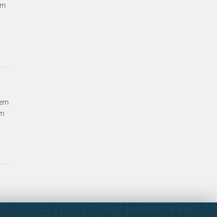
im
uem
im