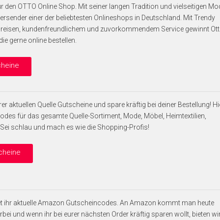
ür den OTTO Online Shop. Mit seiner langen Tradition und vielseitigen Mo
versender einer der beliebtesten Onlineshops in Deutschland. Mit Trendy
reisen, kundenfreundlichem und zuvorkommendem Service gewinnt Ot
e gerne online bestellen.
cheine
rer aktuellen Quelle Gutscheine und spare kräftig bei deiner Bestellung! Hi
odes für das gesamte Quelle-Sortiment, Mode, Möbel, Heimtextilien,
Sei schlau und mach es wie die Shopping-Profis!
scheine
ndet ihr aktuelle Amazon Gutscheincodes. An Amazon kommt man heute
bei und wenn ihr bei eurer nächsten Order kräftig sparen wollt, bieten wi