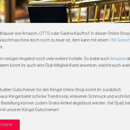
andhäuser wie Amazon, OTTO oder Galeria Kaufhof. In diesen Online Shops g
e Waschmaschine doch noch zu teuer ist, dem kann mit einem
15€ Gutsc
s.
riesigen Angebot noch viele weitere Vorteile. So bietet euch
Amazon
ab
ietern könnt ihr auch eine Club-Mitglied-Karte erwerben, welche euch weit
tuellen Gutscheinen für den Klingel Online Shop könnt ihr zusätzlich
aus Klingel bietet schicke Trendmode, erlesenen Schmuck und wohnlic
 Bestellung können zudem Gratis-Artikel abgefasst werden. Viel Spaß b
it unseren Klingel Gutscheinen!
scheine