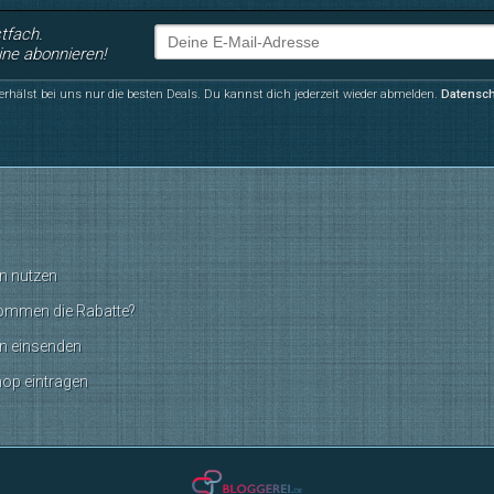
stfach.
ine abonnieren!
erhälst bei uns nur die besten Deals. Du kannst dich jederzeit wieder abmelden.
Datensc
n nutzen
ommen die Rabatte?
n einsenden
hop eintragen