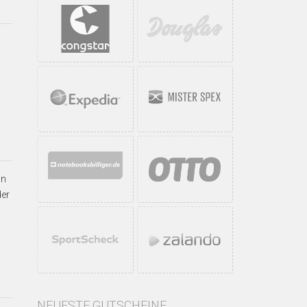
ln
der
NEUESTE GUTSCHEINE