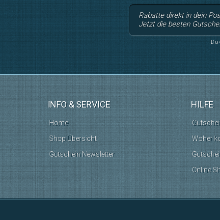
Rabatte direkt in dein Po
Jetzt die besten Gutsche
Du 
INFO & SERVICE
HILFE
Home
Gutschei
Shop Übersicht
Woher k
Gutschein Newsletter
Gutschei
Online S