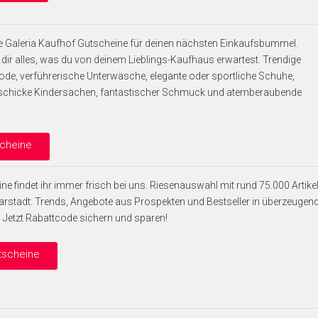
ele Galeria Kaufhof Gutscheine für deinen nächsten Einkaufsbummel.
t dir alles, was du von deinem Lieblings-Kaufhaus erwartest. Trendige
e, verführerische Unterwäsche, elegante oder sportliche Schuhe,
rschicke Kindersachen, fantastischer Schmuck und atemberaubende
scheine
ne findet ihr immer frisch bei uns. Riesenauswahl mit rund 75.000 Artike
arstadt: Trends, Angebote aus Prospekten und Bestseller in überzeugen
. Jetzt Rabattcode sichern und sparen!
utscheine