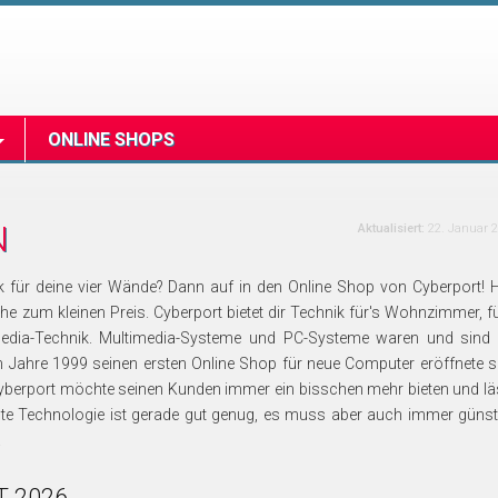
ONLINE SHOPS
N
Aktualisiert:
22. Januar 
für deine vier Wände? Dann auf in den Online Shop von Cyberport! H
e zum kleinen Preis. Cyberport bietet dir Technik für's Wohnzimmer, fü
imedia-Technik. Multimedia-Systeme und PC-Systeme waren und sind 
m Jahre 1999 seinen ersten Online Shop für neue Computer eröffnete s
Cyberport möchte seinen Kunden immer ein bisschen mehr bieten und lä
ste Technologie ist gerade gut genug, es muss aber auch immer günst
.
T 2026