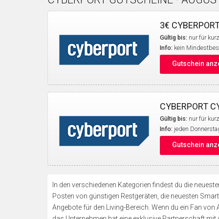
3€ CYBERPORT
Gültig bis:
nur für kurz
Info:
kein Mindestbest
Gutschein anz
CYBERPORT C
Gültig bis:
nur für kurz
Info:
jeden Donnersta
Gutschein anz
In den verschiedenen Kategorien findest du die neuest
Posten von günstigen Restgeräten, die neuesten Smar
Angebote für den Living-Bereich. Wenn du ein Fan von Ap
das Unternehmen hat eine exklusive Partnerschaft mi