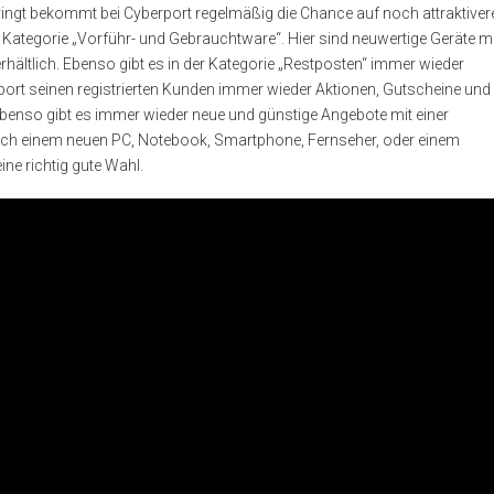
ingt bekommt bei Cyberport regelmäßig die Chance auf noch attraktiver
e Kategorie „Vorführ- und Gebrauchtware“. Hier sind neuwertige Geräte mi
s erhältlich. Ebenso gibt es in der Kategorie „Restposten“ immer wieder
rport seinen registrierten Kunden immer wieder Aktionen, Gutscheine und
Ebenso gibt es immer wieder neue und günstige Angebote mit einer
ach einem neuen PC, Notebook, Smartphone, Fernseher, oder einem
ne richtig gute Wahl.