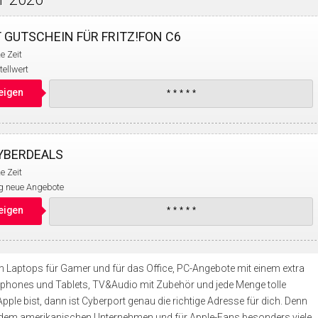
 GUTSCHEIN FÜR FRITZ!FON C6
e Zeit
ellwert
eigen
YBERDEALS
e Zeit
g neue Angebote
eigen
en Laptops für Gamer und für das Office, PC-Angebote mit einem extra
tphones und Tablets, TV&Audio mit Zubehör und jede Menge tolle
ple bist, dann ist Cyberport genau die richtige Adresse für dich. Denn
t dem amerikanischen Unternehmen und für Apple-Fans besonders viele