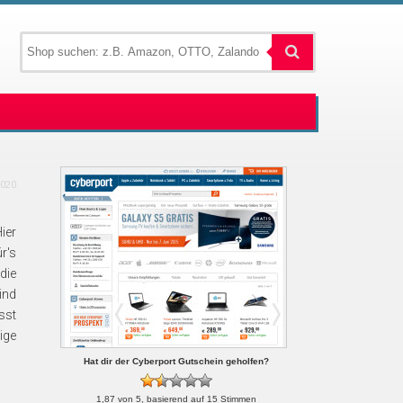
2020
ier
r's
die
ind
sst
ige
Hat dir der Cyberport Gutschein geholfen?
1,87
von 5, basierend auf 15 Stimmen